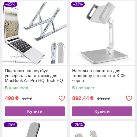
–25%
–33%
Підставка під ноутбук
Настільна підставка для
універсальна, а також для
телефону і планшета K-05
MacBook Air Pro HQ-Tech HQ-
чорна
CP-AIR, алюміній, складна,
В наявності
В наявності
Bag
498
892,44
₴
₴
664 ₴
1 332 ₴
Купити
Купити
–25%
–25%