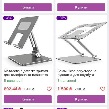
Купити
Купити
–33%
–25%
Металева підставка тримач
Алюмінієва регульована
для телефона та планшета.
підставка для ноутбука
В наявності
В наявності
892,44
1 500
₴
₴
1 332 ₴
2 000 ₴
Купити
Купити