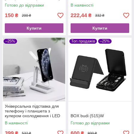
Готово до відправки
В наявності
150
222,44
₴
₴
200 ₴
332 ₴
Купити
Купити
–25%
Топ продажів
–25%
Універсальна підставка для
телефону і планшета з
кулером охолодження і LED
BOX budi (515)W
підсвічуванням
В наявності
Готово до відправки
399
600
₴
₴
532 ₴
800 ₴