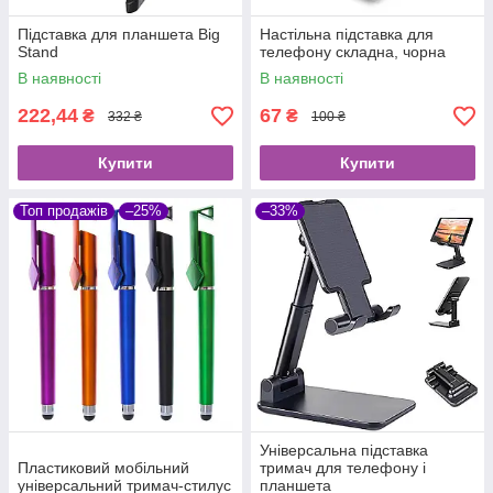
Підставка для планшета Big
Настільна підставка для
Stand
телефону складна, чорна
В наявності
В наявності
222,44
67
₴
₴
332 ₴
100 ₴
Купити
Купити
Топ продажів
–25%
–33%
Універсальна підставка
Пластиковий мобільний
тримач для телефону і
універсальний тримач-стилус
планшета