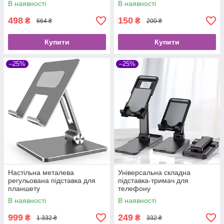
В наявності
В наявності
498
150
₴
₴
664 ₴
200 ₴
Купити
Купити
–25%
–25%
Настільна металева
Універсальна складна
регульована підставка для
підставка-тримач для
планшету
телефону
В наявності
В наявності
999
249
₴
₴
1 332 ₴
332 ₴