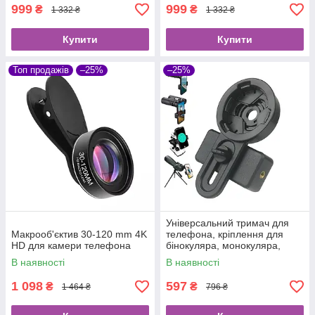
999
999
₴
₴
1 332 ₴
1 332 ₴
Купити
Купити
Топ продажів
–25%
–25%
Універсальний тримач для
Макрооб'єктив 30-120 mm 4K
телефона, кріплення для
HD для камери телефона
бінокуляра, монокуляра,
телескопа.
В наявності
В наявності
1 098
597
₴
₴
1 464 ₴
796 ₴