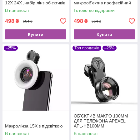
12X 24X ,набір лінз об'єктивів
макрооб'єктив професійний
для телефону
HD об'єктив камери
В наявності
Готово до відправки
телефону
498
498
₴
₴
664 ₴
664 ₴
Купити
Купити
–25%
Топ продажів
–25%
ОБ'ЄКТИВ МАКРО 100ММ
ДЛЯ ТЕЛЕФОНА APEXEL
Макролінза 15X з підсвіткою
APL-HB100MM
В наявності
В наявності