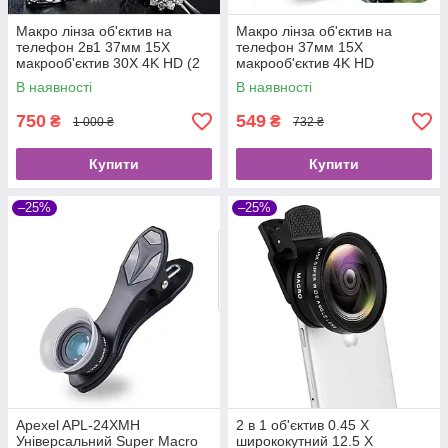
Макро лінза об'єктив на
Макро лінза об'єктив на
телефон 2в1 37мм 15X
телефон 37мм 15X
макрооб'єктив 30X 4K HD (2
макрооб'єктив 4K HD
лінзи - макролінза 37мм 15X)
В наявності
В наявності
750
549
₴
₴
1 000 ₴
732 ₴
Купити
Купити
–25%
–25%
Apexel APL-24XMH
2 в 1 об'єктив 0.45 X
Універсальний Super Macro
ширококутний 12.5 X