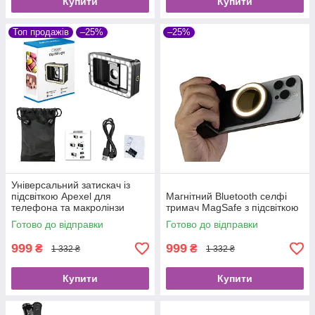
Купити
Купити
Топ продажів
–25%
–25%
Універсальний затискач із
підсвіткою Apexel для
Магнітний Bluetooth селфі
телефона та макролінзи
тримач MagSafe з підсвіткою
Готово до відправки
Готово до відправки
999
999
₴
₴
1 332 ₴
1 332 ₴
Купити
Купити