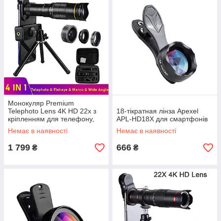
Монокуляр Premium
Telephoto Lens 4K HD 22x з
18-тікратная лінза Apexel
кріпленням для телефону,
APL-HD18X для смартфонів
триногою та футляр для
Немає в наявності
Немає в наявності
зберігання
1 799
666
₴
₴