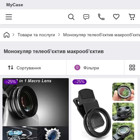
MyCase
Товари та послуги
Монокуляр телеоб'єктив макрооб'єкт
Монокуляр телеоб'єктив макрооб'єктив
Сортування
0
Фільтри
–25%
–25%