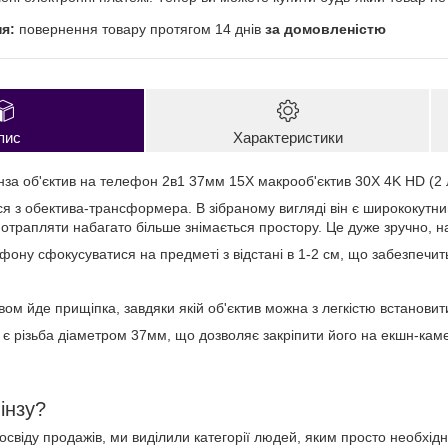
повернення товару протягом 14 днів
за домовленістю
пис
Характеристики
нза об'єктив на телефон 2в1 37мм 15X макрооб'єктив 30X 4K HD (2 
ся з обектива-трансформера. В зібраному вигляді він є ширококутни
потрапляти набагато більше знімається простору. Це дуже зручно, н
фону сфокусуватися на предметі з відстані в 1-2 см, що забезпечит
ивом йде прищіпка, завдяки якій об'єктив можна з легкістю встанови
а є різьба діаметром 37мм, що дозволяє закріпити його на екшн-каме
інзу?
свіду продажів, ми виділили категорії людей, яким просто необхідн