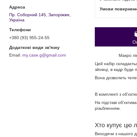
Пр. Соборний 145, Запоріжжя,
Україна
+380 (93) 955-24-55
О
my.case.g@gmail.com
Макро лі
Цей набір складаєть
зйомці, в кадр буде 
Вона дозволить теле
В комплекті з об'єкт
На підставі об'єктив
різьбленням.
Хто купує цю л
Виходячи з нашого до