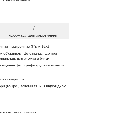
Інформація для замовлення
лінзи - макролінза 37мм 15X)
м об'єктивом. Це означає, що при
априклад, для зйомки в близи.
ь відмінні фотографії крупним планом.
ти на смартфон.
ри (гоПро , Ксяоми та ін) з відповідною
о мати такий об'єктив.