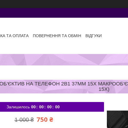
КА ТА ОПЛАТА
ПОВЕРНЕННЯ ТА ОБМІН
ВІДГУКИ
ОБ'ЄКТИВ НА ТЕЛЕФОН 2В1 37ММ 15X МАКРООБ'ЄК
15X)
Залишилось
0
0
0
0
0
0
0
0
750 ₴
1 000 ₴