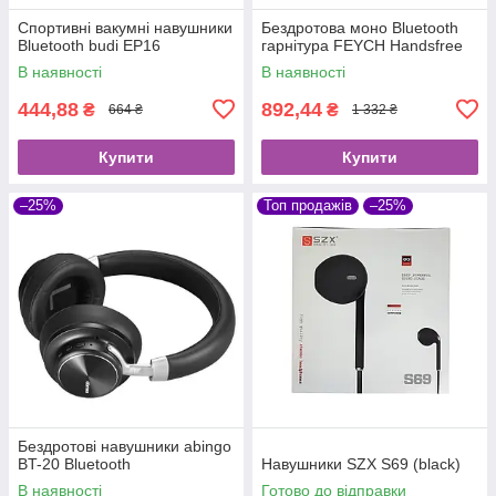
Спортивні вакумні навушники
Бездротова моно Bluetooth
Bluetooth budi EP16
гарнітура FEYCH Handsfree
В наявності
В наявності
444,88
892,44
₴
₴
664 ₴
1 332 ₴
Купити
Купити
–25%
Топ продажів
–25%
Бездротові навушники abingo
BT-20 Bluetooth
Навушники SZX S69 (black)
В наявності
Готово до відправки