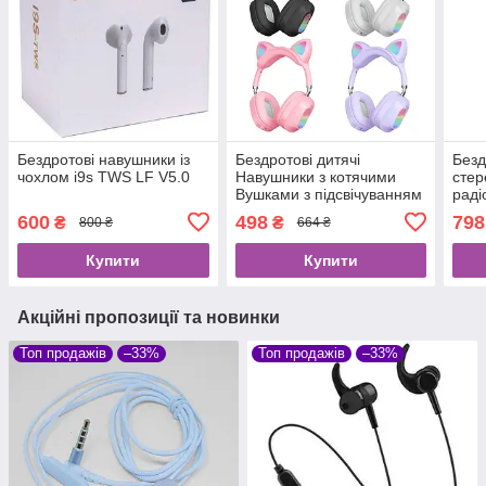
Бездротові навушники із
Бездротові дитячі
Безд
чохлом i9s TWS LF V5.0
Навушники з котячими
стер
Вушками з підсвічуванням
раді
з MicroSD з FM-радіо Cat
V5.3
600
498
798
₴
₴
800 ₴
664 ₴
Ear
Купити
Купити
Акційні пропозиції та новинки
Топ продажів
–33%
Топ продажів
–33%