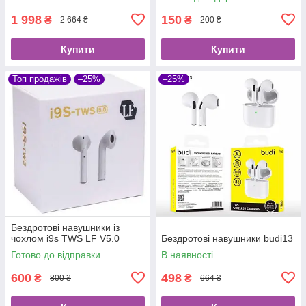
1 998
150
₴
₴
2 664 ₴
200 ₴
Купити
Купити
Топ продажів
–25%
–25%
Бездротові навушники із
чохлом i9s TWS LF V5.0
Бездротові навушники budi13
Готово до відправки
В наявності
600
498
₴
₴
800 ₴
664 ₴