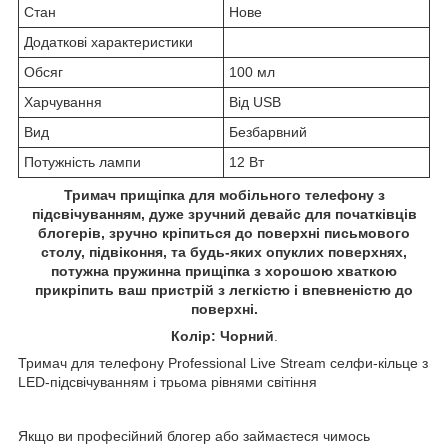
Стан
Нове
Додаткові характеристики
Обсяг
100 мл
Харчування
Від USB
Вид
Безбарвний
Потужність лампи
12 Вт
Тримач прищіпка для мобільного телефону з
підсвічуванням, дуже зручний девайс для початківців
блогерів, зручно кріпиться до поверхні письмового
столу, підвіконня, та будь-яких опуклих поверхнях,
потужна пружинна прищіпка з хорошою хваткою
прикріпить ваш пристрій з легкістю і впевненістю до
поверхні.
Колір: Чорний
.
Тримач для телефону Professional Live Stream селфи-кільце з
LED-підсвічуванням і трьома рівнями світіння
Якщо ви професійний блогер або займаєтеся чимось