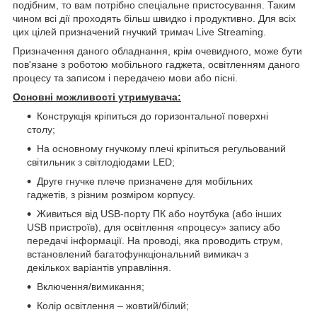
подібним, то вам потрібно спеціальне пристосування. Таким
чином всі дії проходять більш швидко і продуктивно. Для всіх
цих цілей призначений гнучкий тримач Live Streaming.
Призначення даного обладнання, крім очевидного, може бути
пов'язане з роботою мобільного гаджета, освітленням даного
процесу та записом і передачею мови або пісні.
Основні можливості утримувача:
Конструкція кріпиться до горизонтальної поверхні
столу;
На основному гнучкому плечі кріпиться регульований
світильник з світлодіодами LED;
Друге гнучке плече призначене для мобільних
гаджетів, з різним розміром корпусу.
Живиться від USB-порту ПК або ноутбука (або інших
USB пристроїв), для освітлення «процесу» запису або
передачі інформації. На проводі, яка проводить струм,
встановлений багатофункціональний вимикач з
декількох варіантів управління.
Включення/вимикання;
Колір освітлення – жовтий/білий;