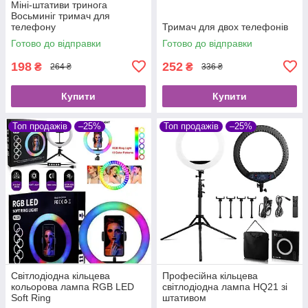
Міні-штативи тринога
Восьминіг тримач для
телефону
Тримач для двох телефонів
Готово до відправки
Готово до відправки
198
252
₴
₴
264 ₴
336 ₴
Купити
Купити
Топ продажів
–25%
Топ продажів
–25%
Світлодіодна кільцева
Професійна кільцева
кольорова лампа RGB LED
світлодіодна лампа HQ21 зі
Soft Ring
штативом