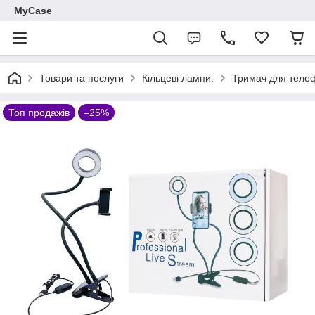
MyCase
Товари та послуги
Кільцеві лампи.
Тримач для телеф
Топ продажів
–25%