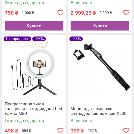
Готово до відправки
В наявності
750
2 999,25
₴
₴
1 000 ₴
3 999 ₴
Купити
Купити
Топ продажів
–25%
–25%
Профессиональная
кольцевая светодиодная Led
Монопод з кільцевою
лампа M20
світлодіодною лампою K508
Готово до відправки
В наявності
498
399
₴
₴
664 ₴
532 ₴