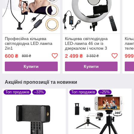
Професійна кільцева
Кільцева світлодіодна
Кіль
світлодіодна LED лампа
LED-лампа 46 см із
ламп
2in1
дзеркалом і чохлом 3
теле
тримачі Набір блогера
600
2 499
999
₴
₴
800 ₴
3 332 ₴
Селфі кільце з штативом
Купити
Купити
Акційні пропозиції та новинки
Топ продажів
–33%
Топ продажів
–25%