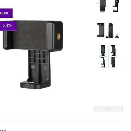
одаж
–33%