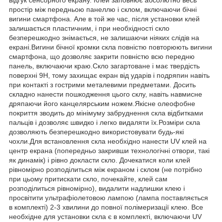
відгук сенсорного екрану. Клей заповнює абсолютно весь
простір між передньою панеллю і склом, включаючи бічні
вигини смартфона. Але в той же час, після установки клей
залишається пластичним, і при необхідності скло
безперешкодно знімається, не залишаючи ніяких слідів на
екрані.Вигини бічної кромки скла повністю повторюють вигини
смартфона, що дозволяє закрити повністю всю передню
панель, включаючи краю.Скло загартоване і має твердість
поверхні 9Н, тому захищає екран від ударів і подряпин навіть
при контакті з гострими металевими предметами. Досить
складно нанести пошкодження цього склу, навіть навмисне
дряпаючи його канцелярським ножем.Якісне олеофобне
покриття зводить до мінімуму забруднення скла відбитками
пальців і дозволяє швидко і легко видаляти їх.Розміри скла
дозволяють безперешкодно використовувати будь-які
чохли.Для встановлення скла необхідно нанести UV клей на
центр екрана (попередньо закривши технологічні отвори, такі
як динамік) і рівно докласти скло. Дочекатися коли клей
рівномірно розподілиться між екраном і склом (не потрібно
при цьому притискати скло, почекайте, клей сам
розподілиться рівномірно), видалити надлишки клею і
просвітити ультрафіолетовою лампою (лампа поставляється
в комплекті) 2-3 хвилини до повної полімеризації клею. Все
необхідне для установки скла є в комплекті, включаючи UV