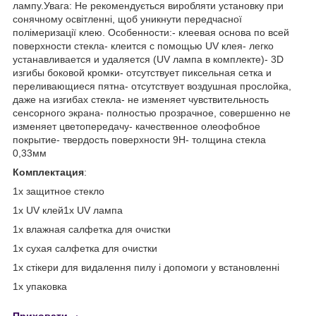
лампу.Увага: Не рекомендується виробляти установку при
сонячному освітленні, щоб уникнути передчасної
полімеризації клею. Особенности:- клеевая основа по всей
поверхности стекла- клеится с помощью UV клея- легко
устанавливается и удаляется (UV лампа в комплекте)- 3D
изгибы боковой кромки- отсутствует пиксельная сетка и
переливающиеся пятна- отсутствует воздушная прослойка,
даже на изгибах стекла- не изменяет чувствительность
сенсорного экрана- полностью прозрачное, совершенно не
изменяет цветопередачу- качественное олеофобное
покрытие- твердость поверхности 9H- толщина стекла
0,33мм
Комплектация
:
1х защитное стекло
1х UV клей1х UV лампа
1х влажная салфетка для очистки
1х сухая салфетка для очистки
1х стікери для видалення пилу і допомоги у встановленні
1х упаковка