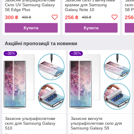
Скло UV Samsung Galaxy
краями для Samsung
скло
S6 Edge Plus
Galaxy Note 10
S8 P
300
256
256
₴
₴
400 ₴
400 ₴
Купити
Купити
Акційні пропозиції та новинки
–36%
–36%
Захисне ультрафіолетове
Захисне вигнуте
скло для Samsung Galaxy
ультрафіолетове скло для
S10
Samsung Galaxy S9