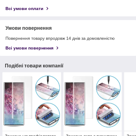
Всі умови оплати
Умови повернення
Повернення товару впродовж 14 днів за домовленістю
Всі умови повернення
Подібні товари компанії
Захисне ультрафіолетове
Захисне скло з вигнутими
Захи