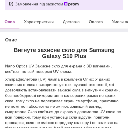
Замовлення під захистом
Опис
Характеристики
Доставка
Оплата
Умови п
Опис
Вигнуте захисне скло для Samsung
Galaxy S10 Plus
Nano Optics UV Захисне скло для екрана с 3D вигинами,
клеїться по всій поверхні UV клеєм.
Ультрафіолетова (UV) лампа в комплекті Опис: У даних
захисних стеклах використовуються сучасні технології, які
дозволяють встановлювати захисні скла з вигнутими краями,
без необхідності використання кольорових рамок по краях
скла, тому скло не перекриває екран смартфона, практично
не помітно і абсолютно не змінює зовнішній вигляд
смартфона.Скло клеїться до екрану з допомогою UV клею по
всій поверхні, тому при установці скла відсутні повітряні
прошарки, скло не змінює передачу кольору і не впливає на