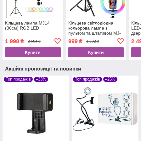
Кільцева лампа MJ14
Кільцева світлодіодна
Кіль
(36см) RGB LED
кольорова лампа з
LED-
пультом та штативом MJ-
дзер
26 RGB
трим
1 998
999
2 4
₴
₴
2 664 ₴
1 332 ₴
Селф
Купити
Купити
Акційні пропозиції та новинки
Топ продажів
–33%
Топ продажів
–25%