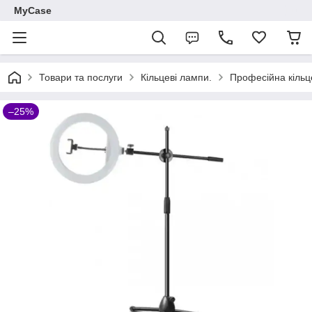
MyCase
Товари та послуги
Кільцеві лампи.
Професійна кільц
–25%