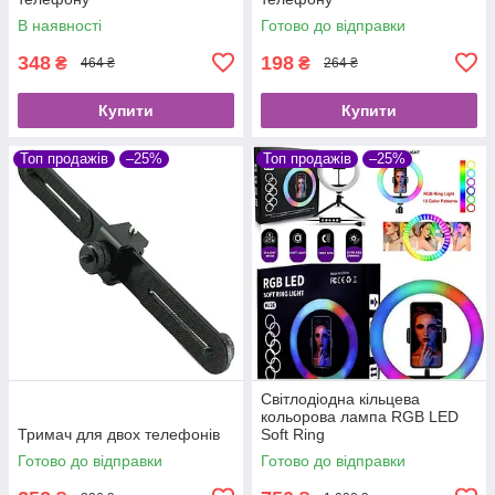
В наявності
Готово до відправки
348
198
₴
₴
464 ₴
264 ₴
Купити
Купити
Топ продажів
–25%
Топ продажів
–25%
Світлодіодна кільцева
кольорова лампа RGB LED
Тримач для двох телефонів
Soft Ring
Готово до відправки
Готово до відправки