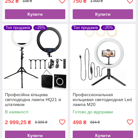
252
750
₴
₴
336 ₴
1 000 ₴
Купити
Купити
Топ продажів
–25%
Топ продажів
–25%
Професійна кільцева
Профессиональная
світлодіодна лампа HQ21 зі
кольцевая светодиодная Led
штативом
лампа M20
В наявності
Готово до відправки
2 999,25
498
₴
₴
3 999 ₴
664 ₴
Купити
Купити