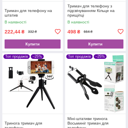
Тримач для телефону з
Тримач для телефону на
підсвічуванням Кільце на
штатив
прищіпці
В наявності
В наявності
222,44
498
₴
₴
332 ₴
664 ₴
Купити
Купити
Топ продажів
–25%
Топ продажів
–25%
Міні-штативи тринога
Тринога тримач для
Восьминіг тримач для
телефону
телефону