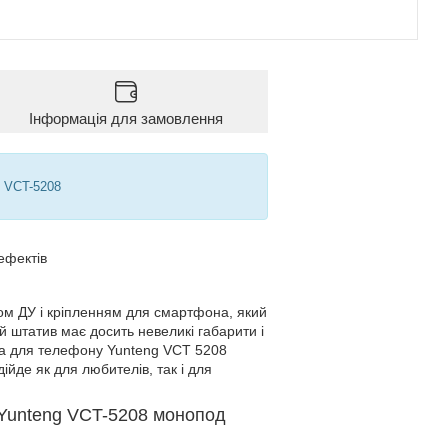
Інформація для замовлення
g VCT-5208
ефектів
том ДУ і кріпленням для смартфона, який
 штатив має досить невеликі габарити і
ога для телефону Yunteng VCT 5208
йде як для любителів, так і для