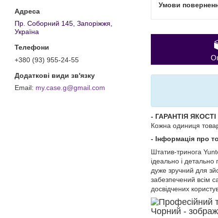
Пр. Соборний 145, Запоріжжя,
Україна
О
+380 (93) 955-24-55
my.case.g@gmail.com
- ГАРАНТІЯ ЯКОСТІ 
Кожна одиниця товару
- Інформація про т
Штатив-тринога Yunte
ідеально і детально
дуже зручний для зйо
забезпечений всім са
досвідчених користув