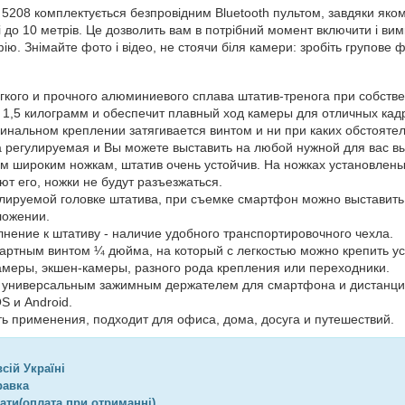
5208 комплектується безпровідним Bluetooth пультом, завдяки як
 до 10 метрів. Це дозволить вам в потрібний момент включити і вим
ю. Знімайте фото і відео, не стоячи біля камери: зробіть групове фо
гкого и прочного алюминиевого сплава штатив-тренога при собств
 1,5 килограмм и обеспечит плавный ход камеры для отличных кад
инальном креплении затягивается винтом и ни при каких обстоятел
 регулируемая и Вы можете выставить на любой нужной для вас вы
м широким ножкам, штатив очень устойчив. На ножках установлены
т его, ножки не будут разъезжаться.
лируемой головке штатива, при съемке смартфон можно выставить н
ложении.
нение к штативу - наличие удобного транспортировочного чехла.
ртным винтом ¼ дюйма, на который с легкостью можно крепить ус
меры, экшен-камеры, разного рода крепления или переходники.
с универсальным зажимным держателем для смартфона и дистанцио
S и Android.
ь применения, подходит для офиса, дома, досуга и путешествий.
сій Україні
равка
ати(оплата при отриманні).