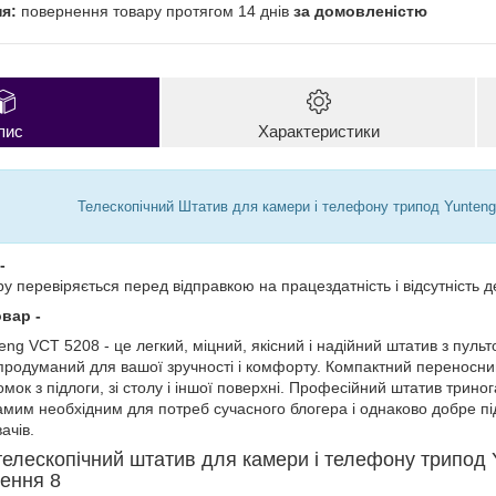
повернення товару протягом 14 днів
за домовленістю
пис
Характеристики
Телескопічний Штатив для камери і телефону трипод Yunten
-
 перевіряється перед відправкою на працездатність і відсутність д
овар -
ng VCT 5208 - це легкий, міцний, якісний і надійний штатив з пуль
 продуманий для вашої зручності і комфорту. Компактний переносний
мок з підлоги, зі столу і іншої поверхні. Професійний штатив трин
мим необхідним для потреб сучасного блогера і однаково добре піді
ачів.