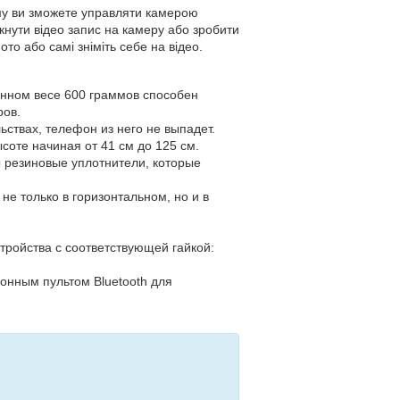
ому ви зможете управляти камерою
кнути відео запис на камеру або зробити
то або самі зніміть себе на відео.
енном весе 600 граммов способен
ров.
ьствах, телефон из него не выпадет.
соте начиная от 41 см до 125 см.
 резиновые уплотнители, которые
е только в горизонтальном, но и в
тройства с соответствующей гайкой:
нным пультом Bluetooth для