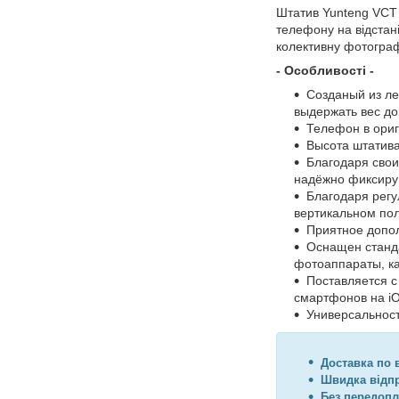
Штатив Yunteng VCT 
телефону на відстані
колективну фотографі
- Особливості -
Созданый из ле
выдержать вес до
Телефон в ориг
Высота штатива
Благодаря свои
надёжно фиксирую
Благодаря регу
вертикальном по
Приятное допол
Оснащен станда
фотоаппараты, ка
Поставляется 
смартфонов на iO
Универсальност
Доставка по в
Швидка відп
Без передопл