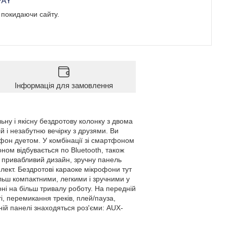
е покидаючи сайту.
Інформація для замовлення
ну і якісну бездротову колонку з двома
 і незабутню вечірку з друзями. Ви
офон дуетом. У комбінації зі смартфоном
ном відбувається по Bluetooth, також
 привабливий дизайн, зручну панель
лект. Бездротові караоке мікрофони тут
льш компактними, легкими і зручними у
оні на більш тривалу роботу. На передній
, перемикання треків, плей/пауза,
ній панелі знаходяться роз'єми: AUX-