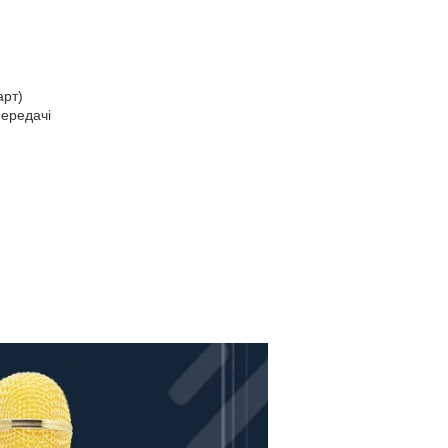
арт)
передачі