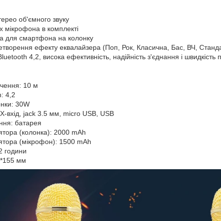
терео об'ємного звуку
х мікрофона в комплекті
ка для смартфона на колонку
етворення ефекту еквалайзера (Поп, Рок, Класична, Бас, ВЧ, Станд
Bluetooth 4,2, висока ефективність, надійність з'єднання і швидкість 
ючення: 10 м
: 4,2
онки: 30W
-вхід, jack 3.5 мм, micro USB, USB
ння: батарея
ятора (колонка): 2000 mAh
ятора (мікрофон): 1500 mAh
2 години
5*155 мм