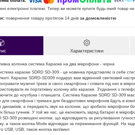
чені електронні платежі. Тепер ви можете купити будь-який товар н
повернення товару протягом 14 днів
за домовленістю
пис
Характеристики
ивна колонка система Караоке на два мікрофони - чорна
истема караоке SDRD SD-309 - це новинка представляє із себе стиль
екті. Караоке SDRD-SD309 подарує вам відмінний святковий настрій
гравати музичні треки зі свого смартфона і співати під них в мікр
ристовувати як портативну колонку або караоке. З'єднання з телефо
лючити до ноутбука і планшета. Система Караоке SDRD SD-309 має
у для смартфона і тримачі для бездротових мікрофонів йдуть в комп
 динаміків, а передають звук на колонки, що зробило мікрофони бі
вук більш гучним. У той же час, це економить заряд батареї в мікроф
 SD-309 розміщені кнопки, що відповідають за регулювання гучності
ку, а також кнопка Mode відповідає за перемикання функцій. На зад
cro USB, USB, також кнопка вкл/викл.