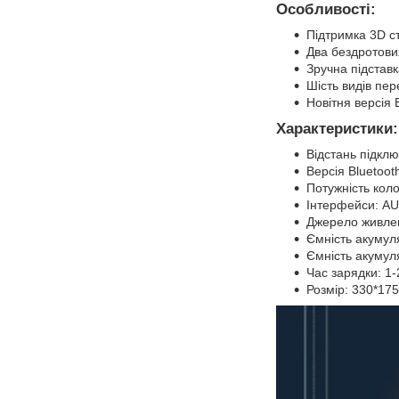
Особливості:
Підтримка 3D с
Два бездротови
Зручна підстав
Шість видів пер
Новітня версія 
Характеристики:
Відстань підкл
Версія Bluetooth
Потужність кол
Інтерфейси: AUX
Джерело живле
Ємність акумул
Ємність акумул
Час зарядки: 1-
Розмір: 330*17