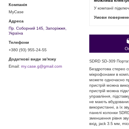
У компанії підклю
MyCase
Пр. Соборний 145, Запоріжжя,
Україна
О
+380 (93) 955-24-55
SDRD SD-309 Портат
my.case.g@gmail.com
Бездротова стерео с
мікрофонами в компл
можете одночасно про
пристрій можна вико
пристрій можна підк
управління, підставк
не мають вбудованих
використанні, а їх з
панелі колонки SDRD
зменшення рівня зву
вхід, jack 3.5 мм, mi