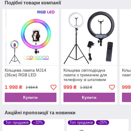
Подібні товари компанії
Кільцева лампа MJ14
Кільцева світлодіодна
Кіль
(36см) RGB LED
лампа з тримачем для
ламп
телефону зі штативом
1 998
999
999
₴
₴
2 664 ₴
1 332 ₴
Купити
Купити
Акційні пропозиції та новинки
Топ продажів
–33%
Топ продажів
–25%