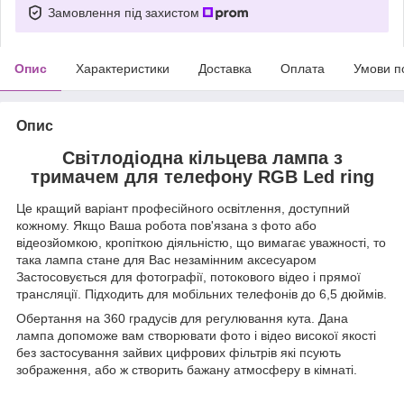
Замовлення під захистом
Опис
Характеристики
Доставка
Оплата
Умови п
Опис
Світлодіодна кільцева лампа з
тримачем для телефону RGB Led ring
Це кращий варіант професійного освітлення, доступний
кожному. Якщо Ваша робота пов'язана з фото або
відеозйомкою, кропіткою діяльністю, що вимагає уважності, то
така лампа стане для Вас незамінним аксесуаром
Застосовується для фотографії, потокового відео і прямої
трансляції. Підходить для мобільних телефонів до 6,5 дюймів.
Обертання на 360 градусів для регулювання кута. Дана
лампа допоможе вам створювати фото і відео високої якості
без застосування зайвих цифрових фільтрів які псують
зображення, або ж створить бажану атмосферу в кімнаті.