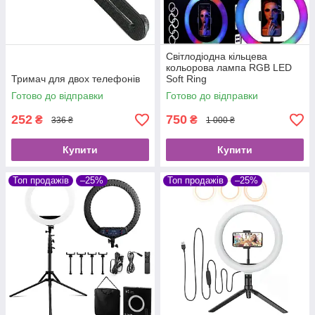
Світлодіодна кільцева
кольорова лампа RGB LED
Тримач для двох телефонів
Soft Ring
Готово до відправки
Готово до відправки
252
750
₴
₴
336 ₴
1 000 ₴
Купити
Купити
Топ продажів
–25%
Топ продажів
–25%