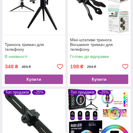
Міні-штативи тринога
Тринога тримач для
Восьминіг тримач для
телефону
телефону
В наявності
Готово до відправки
348
198
₴
₴
464 ₴
264 ₴
Купити
Купити
Топ продажів
–25%
Топ продажів
–25%