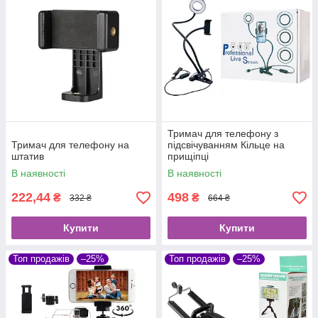
Тримач для телефону з
Тримач для телефону на
підсвічуванням Кільце на
штатив
прищіпці
В наявності
В наявності
222,44
498
₴
₴
332 ₴
664 ₴
Купити
Купити
Топ продажів
–25%
Топ продажів
–25%