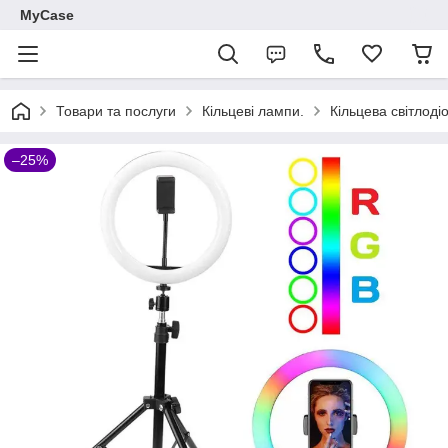
MyCase
Товари та послуги
Кільцеві лампи.
Кільцева світлод
–25%