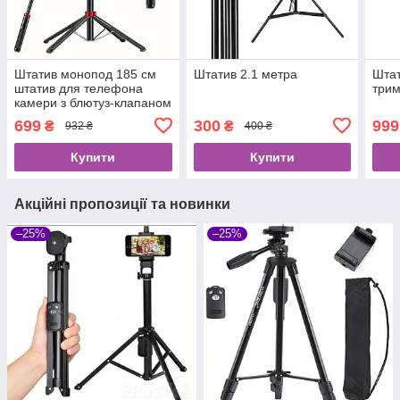
Штатив монопод 185 см
Штатив 2.1 метра
Штат
штатив для телефона
три
камери з блютуз-клапаном
для селфі для відео 4
699
300
999
₴
₴
932 ₴
400 ₴
ніжки
Купити
Купити
Акційні пропозиції та новинки
–25%
–25%