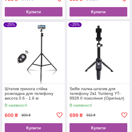
Купити
Купити
–25%
–25%
Штатив тринога стійка
Selfie палка-штатив для
розкладна для телефону
телефону 2в1 Yunteng YT-
висота 0.6 - 1.6 м
9928 II покоління (Оригінал)
регулюється з блютуз
В наявності
В наявності
кнопкою
600
699
₴
₴
800 ₴
932 ₴
Купити
Купити