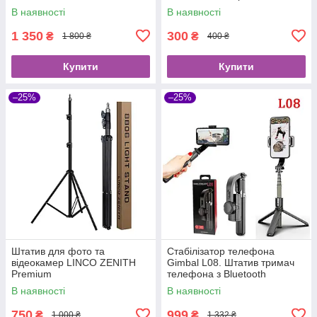
В наявності
В наявності
1 350
300
₴
₴
1 800 ₴
400 ₴
Купити
Купити
–25%
–25%
Штатив для фото та
Стабілізатор телефона
відеокамер LINCO ZENITH
Gimbal L08. Штатив тримач
Premium
телефона з Bluetooth
пультом дистанційного
В наявності
В наявності
керування
750
999
₴
₴
1 000 ₴
1 332 ₴