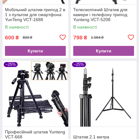
Мобільний штатив-трипод 2 в
Телескопічний Штатив для
1 з пультом для смартфона
камери і телефону трипод
YunTeng VCT-1688
Yunteng VCT-5208
В наявності
В наявності
600
798
₴
₴
800 ₴
1 064 ₴
Купити
Купити
–25%
–25%
Професійний штатив Yunteng
VCT-668
Штатив 2.1 метра