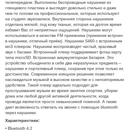
телепередачи. Выполнены беспроводные наушники из
глянцевого пластика и выглядят довольно стильно и даже
чем-то похожи на профессиональные, которые используют
на студиях звукозаписи. Внутренняя сторона наушников
отделана мягкой, под кожу тканью, которая на долгое время
избавит Вас от неприятных ощущений. Наушники могут
использоваться в качестве FM приемника (приемник встроен
в наушники, отличный приём). Наушники S460 с встроенным
мп3 плеером. Наушники воспроизводят чистый, красивый
звук с басами. Встроенный плеер поддерживает флэш карту
типа microSD. Встроенная аккумуляторная батарея. Это
устройство объединило в себе два неразлучных предмета –
наушники и портативный плеер, сохранив при этом только их
достоинства. Современное изящное решение позволяет
наслаждаться музыкой в высоком качестве и с неповторимым
удобством. Такой плеер идеально подходит для
прослушивания музыки во время занятия спортом, уборки
дома или любой другой активной деятельности, когда
провода являются просто невыносимой помехой. А также
дает возможность отвечать на звонки с помощью bluetooth
через наушники.
Характеристики:
• Bluetooth 4.2