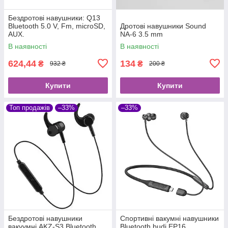
Бездротові навушники: Q13
Bluetooth 5.0 V, Fm, microSD,
Дротові навушники Sound
AUX.
NA-6 3.5 mm
В наявності
В наявності
624,44
134
₴
₴
932 ₴
200 ₴
Купити
Купити
Топ продажів
–33%
–33%
Бездротові навушники
Спортивні вакумні навушники
вакуумні AKZ-S3 Bluetooth
Bluetooth budi EP16