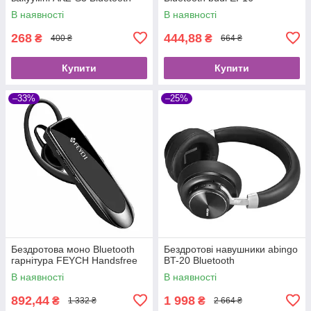
В наявності
В наявності
268
444,88
₴
₴
400 ₴
664 ₴
Купити
Купити
–33%
–25%
Бездротова моно Bluetooth
Бездротові навушники abingo
гарнітура FEYCH Handsfree
BT-20 Bluetooth
В наявності
В наявності
892,44
1 998
₴
₴
1 332 ₴
2 664 ₴