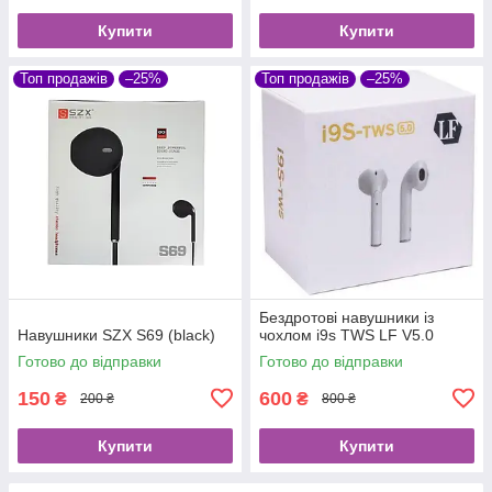
Купити
Купити
Топ продажів
–25%
Топ продажів
–25%
Бездротові навушники із
Навушники SZX S69 (black)
чохлом i9s TWS LF V5.0
Готово до відправки
Готово до відправки
150
600
₴
₴
200 ₴
800 ₴
Купити
Купити