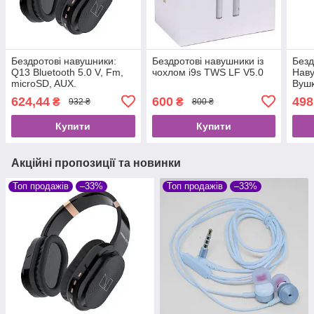
Бездротові навушники:
Бездротові навушники із
Безд
Q13 Bluetooth 5.0 V, Fm,
чохлом i9s TWS LF V5.0
Наву
microSD, AUX.
Вушк
з Mi
624,44
600
498
₴
₴
932 ₴
800 ₴
Ear
Купити
Купити
Акційні пропозиції та новинки
Топ продажів
–33%
Топ продажів
–33%