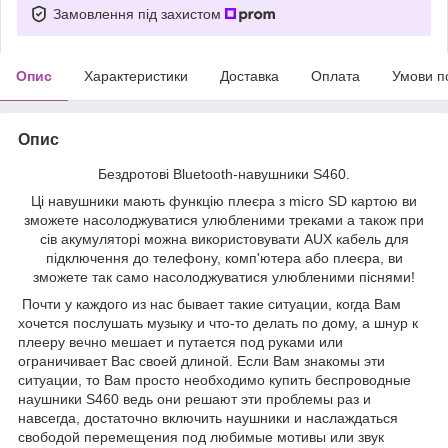
Замовлення під захистом
Опис
Характеристики
Доставка
Оплата
Умови п
Опис
Бездротові Bluetooth-навушники S460.
Ці навушники мають функцію плеєра з micro SD картою ви
зможете насолоджуватися улюбленими треками а також при
сів акумуляторі можна використовувати AUX кабель для
підключення до телефону, комп'ютера або плеєра, ви
зможете так само насолоджуватися улюбленими піснями!
Почти у каждого из нас бывает такие ситуации, когда Вам
хочется послушать музыку и что-то делать по дому, а шнур к
плееру вечно мешает и путается под руками или
ограничивает Вас своей длиной. Если Вам знакомы эти
ситуации, то Вам просто необходимо купить беспроводные
наушники S460 ведь они решают эти проблемы раз и
навсегда, достаточно включить наушники и наслаждаться
свободой перемещения под любимые мотивы или звук