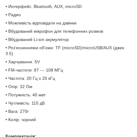
• Интерфейс: Bluetooth, AUX, microSD
• Радио
• Можливість відповідати на дзвінки
• Вбудований мікрофон для телефонних розмов
• Вбудований Li-ion акумулятор
• Роз'ясненнями об'єми: TF (microSD)/microUSB/AUX (джек
3.5)
• Харчування: 5V
• FM-частоти: 87 --- 108 МГц
• Частота: 20 Гц х 20 кГц
• Опір: 32 Ом
• Потужність: 40 мвт
• Чутливість: 115 дБ
• Вага: 270г
• Колір: чорний
Комплектація: