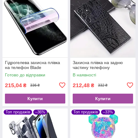
Гідрогелева захисна плівка
Захисна плівка на задню
на телефон Blade
частину телефону
Готово до відправки
В наявності
215,04
212,48
₴
₴
336 ₴
332 ₴
Купити
Купити
Топ продажів
–36%
Топ продажів
–33%