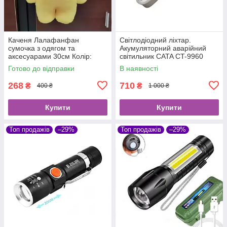
Каченя Лалафанфан
Світлодіодний ліхтар.
сумочка з одягом та
Акумуляторний аварійний
аксесуарами 30см Колір:
світильник CATA CT-9960
Жовтий, Білий.
Готово до відправки
В наявності
268
710
₴
₴
400 ₴
1 000 ₴
Купити
Купити
Топ продажів
–29%
Топ продажів
–29%