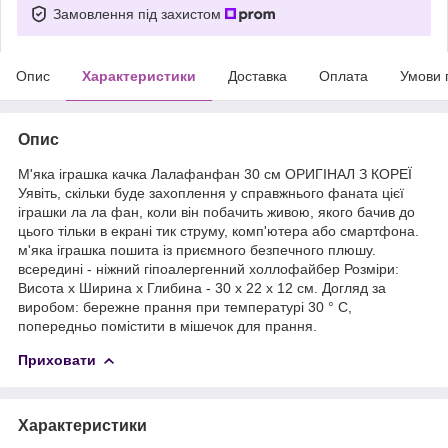
Замовлення під захистом
Опис
Характеристики
Доставка
Оплата
Умови 
Опис
М'яка іграшка качка Лалафанфан 30 см ОРИГІНАЛ З КОРЕЇ
Уявіть, скільки буде захоплення у справжнього фаната цієї
іграшки ла ла фан, коли він побачить живою, якого бачив до
цього тільки в екрані тик струму, комп'ютера або смартфона.
м'яка іграшка пошита із приємного безпечного плюшу.
всередині - ніжний гіпоалергенний холлофайбер Розміри:
Висота х Ширина х Глибина - 30 х 22 х 12 см. Догляд за
виробом: бережне прання при температурі 30 ° С,
попередньо помістити в мішечок для прання.
Приховати
Характеристики