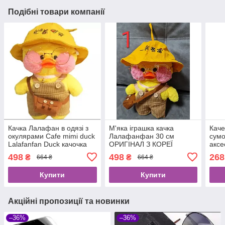
Подібні товари компанії
Качка Лалафан в одязі з
М'яка іграшка качка
Кач
окулярами Cafe mimi duck
Лалафанфан 30 см
сумо
Lalafanfan Duck качочка
ОРИГІНАЛ З КОРЕЇ
аксе
лалафанфан 100%
Жовт
498
498
268
₴
₴
664 ₴
664 ₴
Оригінал.
Купити
Купити
Акційні пропозиції та новинки
–36%
–36%