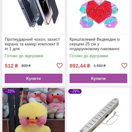
Протиударний чохол, захист
Кришталевий Ведмедик із
екрана та камер комплект 8
серцем 25 см у
in 1 для
подарунковому пакованні
iPhone:14Pro/14ProMax/14Plu
Ведмедик-світильник 3D
Готово до відправки
Готово до відправки
s/13ProMax
Teddy Bear LED нічник
512
892,44
₴
₴
800 ₴
1 332 ₴
Купити
Купити
–33%
–29%