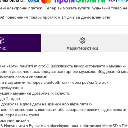
чені електронні платежі. Тепер ви можете купити будь-який товар н
повернення товару протягом 14 днів
за домовленістю
пис
Характеристики
мка картки пам'яті microSD (можливість використовувати навушники
орення дозволяє насолоджуватися гарною музикою. Вбудований мікр
йматися своїми справами.
и навушники як через bluetooth так і через роз'єм 3.5 aux
ідсвічування
укція навушників дозволяє їх скласти.
до 7 годин
дозволяє відповідати на дзвінки або відхиляти їх
кнопки дозволяють відповісти або завершити виклик, відтворювати м
ня, перемикати треки.
омічний дизайн
P3 Навушники з Вушками з підсвічуванням + підтримка MicroSD з FM-