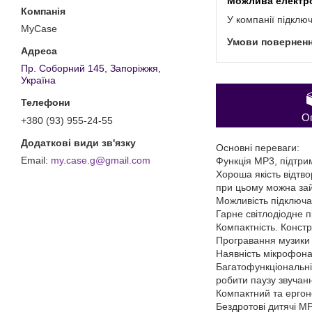
У компанії підклю
MyCase
Пр. Соборний 145, Запоріжжя,
Україна
О
+380 (93) 955-24-55
Основні переваги:
my.case.g@gmail.com
Функція MP3, підтри
Хороша якість відтв
при цьому можна за
Можливість підключат
Гарне світлодіодне п
Компактність. Констр
Програвання музики 
Наявність мікрофона 
Багатофункціональні 
робити паузу звучан
Компактний та ергон
Бездротові дитячі M