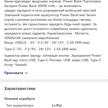
банки відповідає зводським нормам. Power Bank Портативна
батарея Power Bank 30000 mAh – це можливість
швидко зарядити в нуль розряджений мобільний пристрій.
Зовнішній переносний акумулятор Power Bank має безліч
портів з різними роз'ємами на бічній площадці і велику
потужність, він гарантовано зарядять будь-який гаджет. За
допомогою цього потужного повербанку можна одночасно
заряджати кілька гаджетів. Характеристики : Місткість:
30000mAh (заявлено виробником)
Вихід: USB1/2: - 5V - 3.1/ 9V - 2A/ 12V - 1.5A 18W макс.
Type-C: 5V - 3.1/ 9V - 2A/ 12V - 1.5A 18W макс.
Індикатор рівня заряду: активація кнопки. Заряджання Power
Bank від: micro USB, Type-C Роз'єми: USB, мікро USB, Type-C
Колір: Чорний.
Приховати
Характеристики
Основні атрибути
Тип акумулятора
Li-Pol