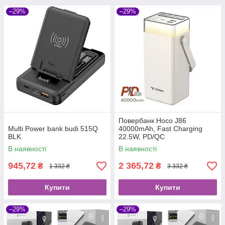
–29%
–29%
Повербанк Hoco J86
Multi Power bank budi 515Q
40000mAh, Fast Charging
BLK
22.5W, PD/QC
В наявності
В наявності
945,72
2 365,72
₴
₴
1 332 ₴
3 332 ₴
Купити
Купити
–29%
–29%