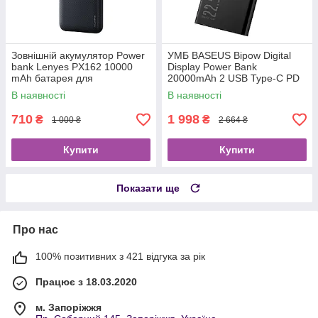
Зовнішній акумулятор Power
УМБ BASEUS Bipow Digital
bank Lenyes PX162 10000
Display Power Bank
mAh батарея для
20000mAh 2 USB Type-C PD
заряджання, Колір: Чорний.
QC 20W 3A Павербанк,
В наявності
В наявності
Портативна батарея
710
1 998
₴
₴
1 000 ₴
2 664 ₴
Купити
Купити
Показати ще
Про нас
100% позитивних з 421 відгука за рік
Працює з 18.03.2020
м. Запоріжжя