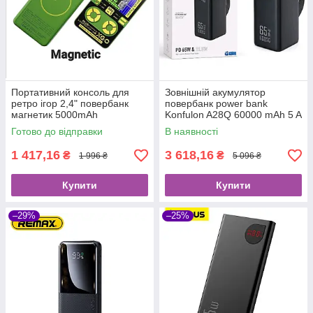
Портативний консоль для
Зовнішній акумулятор
ретро ігор 2,4" повербанк
повербанк power bank
магнетик 5000mAh
Konfulon A28Q 60000 mAh 5 A
22.5W PD QC 3.0
Готово до відправки
В наявності
6xUSB/Type-C Black
1 417,16
3 618,16
₴
₴
1 996 ₴
5 096 ₴
Купити
Купити
–29%
–25%