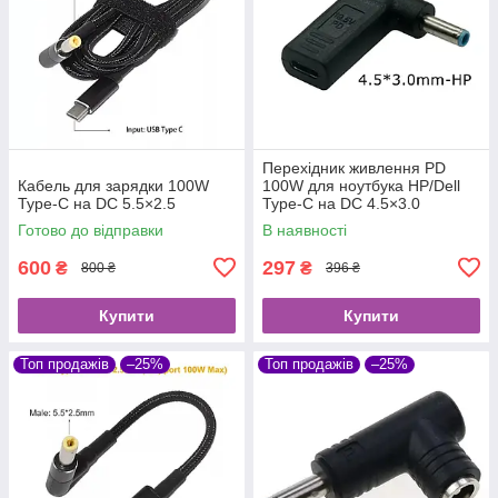
Перехідник живлення PD
Кабель для зарядки 100W
100W для ноутбука HP/Dell
Type-C на DC 5.5×2.5
Type-C на DC 4.5×3.0
Готово до відправки
В наявності
600
297
₴
₴
800 ₴
396 ₴
Купити
Купити
Топ продажів
–25%
Топ продажів
–25%