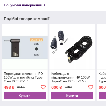
Всі умови повернення
Подібні товари компанії
Перехідник живлення PD
Кабель для
Кабе
100W для ноутбука Type-
підзаряджання HP 100W
під
C на DC 3.0×1.1
Type-C на DC5.5×2.5 і
Type
перехідник DC 7.4 × 5.0
пере
498
600
600
₴
₴
664 ₴
800 ₴
Купити
Купити