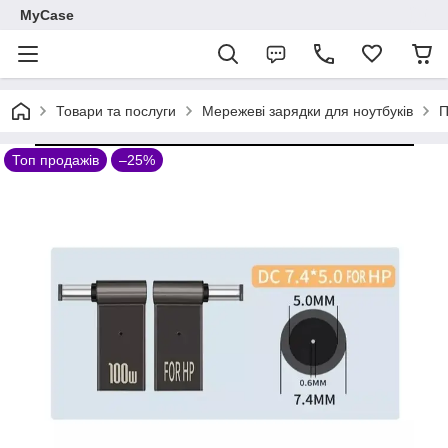
MyCase
Товари та послуги
Мережеві зарядки для ноутбуків
П
Топ продажів
–25%