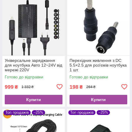
Універсальне заряджання
Перехідник живлення з DC
для ноутбука Авто 12~24V від
5.5×2.5 для роз'ємів ноутбука
мережі 220V
1 шт.
Готово до відправки
Готово до відправки
999
198
₴
₴
1 332 ₴
264 ₴
Купити
Купити
Топ продажів
–25%
Топ продажів
–25%