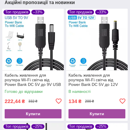
Акційні пропозиції та новинки
Топ продажів
–33%
Топ продажів
–33%
Кабель живлення для
Кабель живлення для
роутера Wi-Fi світча від
роутера Wi-Fi світча від
Power Bank DC 5V до 9V USB
Power Bank DC 5V до 12V
DC 5.5×2.5mm
USB DC 5.5×2.5mm
Готово до відправки
В наявності
222,44
134
₴
₴
332 ₴
200 ₴
Купити
Купити
Топ продажів
–25%
Топ продажів
–25%