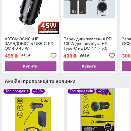
АВТОМОСИЛЬНЕ
Перехідник живлення PD
Заря
ЗАРЯДОВІСТЬ USB-C PD
100W для ноутбука HP
QC3.
QC 4.0 45 W
Type-C на DC 7.4 × 5.0
5/9/12/15/20V-2,25A І
498
498
300
₴
₴
664 ₴
664 ₴
АНОУТБУКОВ
Купити
Купити
Акційні пропозиції та новинки
Топ продажів
–25%
Топ продажів
–25%