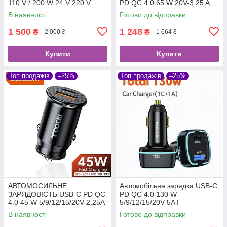
110 V / 200 W 24 V 220 V
PD QC 4.0 65 W 20V-3,25 A
ДЛЯ НОУТБУКІВ
В наявності
Готово до відправки
1 500
1 248
₴
₴
2 000 ₴
1 664 ₴
Купити
Купити
Топ продажів
–25%
Топ продажів
–25%
АВТОМОСИЛЬНЕ
Автомобільна зарядка USB-C
ЗАРЯДОВІСТЬ USB-C PD QC
PD QC 4.0 130 W
4.0 45 W 5/9/12/15/20V-2,25A
5/9/12/15/20V-5A І
І АНОУТБУКОВ
НОУТБУКІВ
В наявності
Готово до відправки