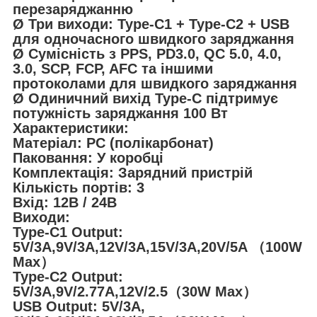
перезаряджанню
Ø Три виходи: Type-C1 + Type-C2 + USB
для одночасного швидкого заряджання
Ø Сумісність з PPS, PD3.0, QC 5.0, 4.0,
3.0, SCP, FCP, AFC та іншими
протоколами для швидкого заряджання
Ø Одиничний вихід Type-C підтримує
потужність заряджання 100 Вт
Характеристики:
Матеріал: PC (полікарбонат)
Паковання: У коробці
Комплектація: Зарядний пристрій
Кількість портів: 3
Вхід: 12В / 24В
Виходи:
Type-C1 Output:
5V/3A,9V/3A,12V/3A,15V/3A,20V/5A （100W
Max）
Type-C2 Output:
5V/3A,9V/2.77A,12V/2.5（30W Max）
USB Output: 5V/3A,