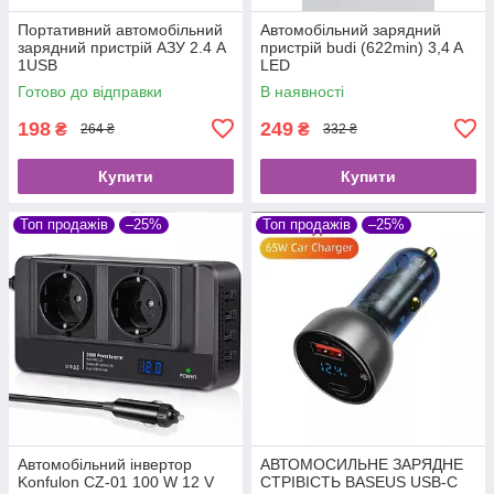
Портативний автомобільний
Автомобільний зарядний
зарядний пристрій АЗУ 2.4 A
пристрій budi (622min) 3,4 A
1USB
LED
Готово до відправки
В наявності
198
249
₴
₴
264 ₴
332 ₴
Купити
Купити
Топ продажів
–25%
Топ продажів
–25%
Автомобільний інвертор
АВТОМОСИЛЬНЕ ЗАРЯДНЕ
Konfulon CZ-01 100 W 12 V
СТРІВІСТЬ BASEUS USB-C