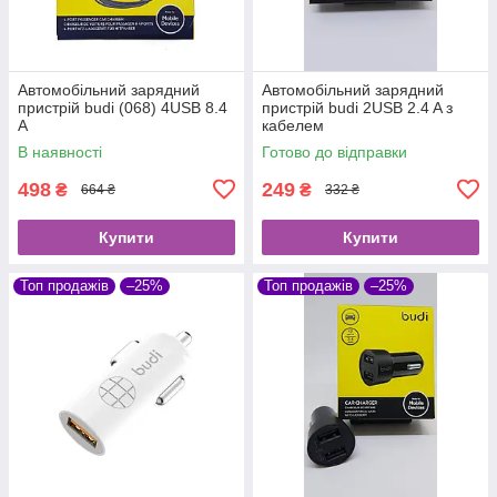
Автомобільний зарядний
Автомобільний зарядний
пристрій budi (068) 4USB 8.4
пристрій budi 2USB 2.4 A з
A
кабелем
В наявності
Готово до відправки
498
249
₴
₴
664 ₴
332 ₴
Купити
Купити
Топ продажів
–25%
Топ продажів
–25%