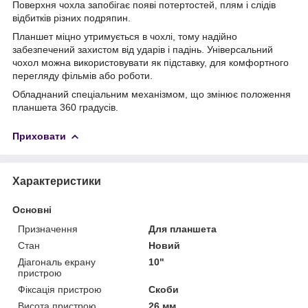
Поверхня чохла запобігає появі потертостей, плям і слідів
відбитків різних подряпин.
Планшет міцно утримується в чохлі, тому надійно
забезпечений захистом від ударів і падінь. Універсальний
чохол можна використовувати як підставку, для комфортного
перегляду фільмів або роботи.
Обладнаний спеціальним механізмом, що змінює положення
планшета 360 градусів.
Приховати
Характеристики
Основні
Призначення
Для планшета
Стан
Новий
Діагональ екрану
10"
пристрою
Фіксація пристрою
Скоби
Висота пристрою
26 мм