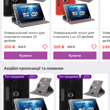
Універсальний чохол для
Універсальний чохол для
Унів
планшета книжка 10
планшета Lux 10 дюймів
книж
дюймів
дюйм
300
300
249
₴
₴
400 ₴
400 ₴
Купити
Купити
Акційні пропозиції та новинки
Топ продажів
–25%
Топ продажів
–25%