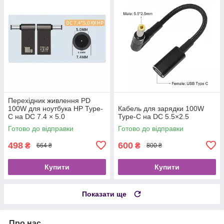
Перехідник живлення PD
100W для ноутбука HP Type-
Кабель для зарядки 100W
C на DC 7.4 × 5.0
Type-C на DC 5.5×2.5
Готово до відправки
Готово до відправки
498
600
₴
₴
664 ₴
800 ₴
Купити
Купити
Показати ще
Про нас