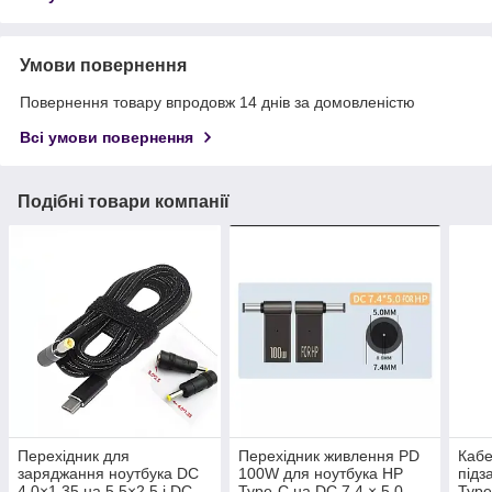
Умови повернення
Повернення товару впродовж 14 днів за домовленістю
Всі умови повернення
Подібні товари компанії
Перехідник для
Перехідник живлення PD
Кабе
заряджання ноутбука DC
100W для ноутбука HP
під
4.0×1.35 на 5.5×2.5 і DC
Type-C на DC 7.4 × 5.0
Type