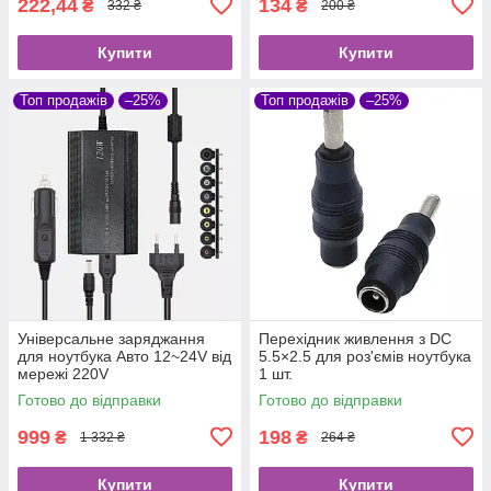
222,44
134
₴
₴
332 ₴
200 ₴
Купити
Купити
Топ продажів
–25%
Топ продажів
–25%
Універсальне заряджання
Перехідник живлення з DC
для ноутбука Авто 12~24V від
5.5×2.5 для роз'ємів ноутбука
мережі 220V
1 шт.
Готово до відправки
Готово до відправки
999
198
₴
₴
1 332 ₴
264 ₴
Купити
Купити