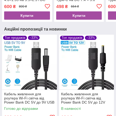
5.5×2.5 на Type-C
пере
600
498
600
₴
₴
800 ₴
664 ₴
Купити
Купити
Акційні пропозиції та новинки
Топ продажів
–33%
Топ продажів
–33%
Кабель живлення для
Кабель живлення для
роутера Wi-Fi світча від
роутера Wi-Fi світча від
Power Bank DC 5V до 9V USB
Power Bank DC 5V до 12V
DC 5.5×2.5mm
USB DC 5.5×2.5mm
Готово до відправки
В наявності