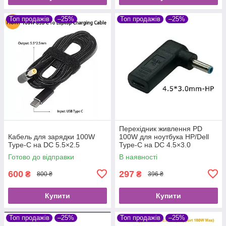
Топ продажів
–25%
Топ продажів
–25%
Перехідник живлення PD
Кабель для зарядки 100W
100W для ноутбука HP/Dell
Type-C на DC 5.5×2.5
Type-C на DC 4.5×3.0
Готово до відправки
В наявності
600
297
₴
₴
800 ₴
396 ₴
Купити
Купити
Топ продажів
–25%
Топ продажів
–25%