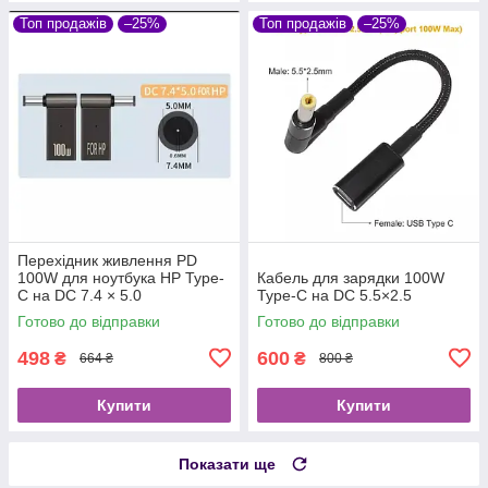
Топ продажів
–25%
Топ продажів
–25%
Перехідник живлення PD
100W для ноутбука HP Type-
Кабель для зарядки 100W
C на DC 7.4 × 5.0
Type-C на DC 5.5×2.5
Готово до відправки
Готово до відправки
498
600
₴
₴
664 ₴
800 ₴
Купити
Купити
Показати ще