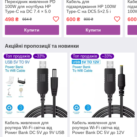
Перехідник живлення PD
Кабель для
Кабе
100W для ноутбука HP
підзаряджання HP 100W
підз
Type-C на DC 7.4 × 5.0
Type-C на DC5.5×2.5 і
100W
перехідник DC 7.4 × 5.0
DC5.
498
600
600
₴
₴
664 ₴
800 ₴
3.0×
Купити
Купити
Акційні пропозиції та новинки
Топ продажів
–33%
Топ продажів
–33%
Кабель живлення для
Кабель живлення для
роутера Wi-Fi світча від
роутера Wi-Fi світча від
Power Bank DC 5V до 9V USB
Power Bank DC 5V до 12V