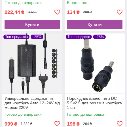
DC 5.5×2.5mm
USB DC 5.5×2.5mm
Готово до відправки
В наявності
222,44
134
₴
₴
332 ₴
200 ₴
Купити
Купити
Топ продажів
–25%
Топ продажів
–25%
Універсальне заряджання
Перехідник живлення з DC
для ноутбука Авто 12~24V від
5.5×2.5 для роз'ємів ноутбука
мережі 220V
1 шт.
Готово до відправки
Готово до відправки
999
198
₴
₴
1 332 ₴
264 ₴