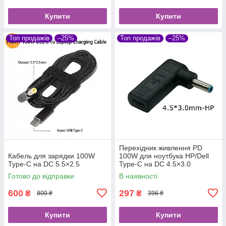
Купити
Купити
Топ продажів
–25%
Топ продажів
–25%
Перехідник живлення PD
Кабель для зарядки 100W
100W для ноутбука HP/Dell
Type-C на DC 5.5×2.5
Type-C на DC 4.5×3.0
Готово до відправки
В наявності
600
297
₴
₴
800 ₴
396 ₴
Купити
Купити