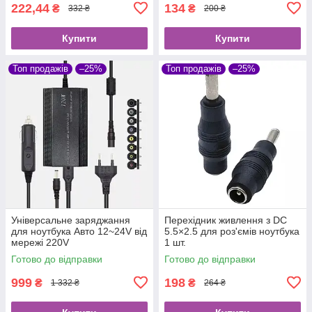
222,44
134
₴
₴
332 ₴
200 ₴
Купити
Купити
Топ продажів
–25%
Топ продажів
–25%
Універсальне заряджання
Перехідник живлення з DC
для ноутбука Авто 12~24V від
5.5×2.5 для роз'ємів ноутбука
мережі 220V
1 шт.
Готово до відправки
Готово до відправки
999
198
₴
₴
1 332 ₴
264 ₴