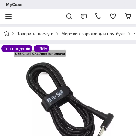
MyCase
Товари та послуги
Мережеві зарядки для ноутбуків
К
Топ продажів
–25%