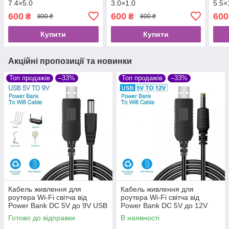
7.4×5.0
3.0×1.0
5.5×
600
600
600
₴
₴
800 ₴
800 ₴
Купити
Купити
Акційні пропозиції та новинки
Топ продажів
–33%
Топ продажів
–33%
Кабель живлення для
Кабель живлення для
роутера Wi-Fi світча від
роутера Wi-Fi світча від
Power Bank DC 5V до 9V USB
Power Bank DC 5V до 12V
DC 5.5×2.5mm
USB DC 5.5×2.5mm
Готово до відправки
В наявності