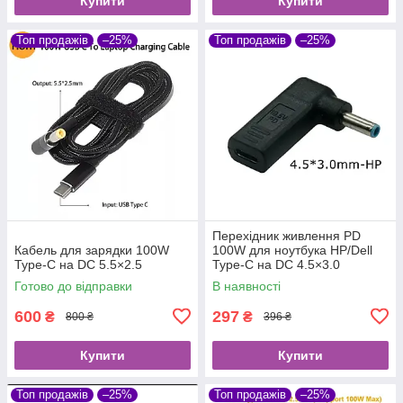
Купити
Купити
Топ продажів
–25%
Топ продажів
–25%
Перехідник живлення PD
Кабель для зарядки 100W
100W для ноутбука HP/Dell
Type-C на DC 5.5×2.5
Type-C на DC 4.5×3.0
Готово до відправки
В наявності
600
297
₴
₴
800 ₴
396 ₴
Купити
Купити
Топ продажів
–25%
Топ продажів
–25%