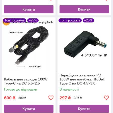
Купити
Купити
Топ продажів
–25%
Топ продажів
–25%
Перехідник живлення PD
Кабель для зарядки 100W
100W для ноутбука HP/Dell
Type-C на DC 5.5×2.5
Type-C на DC 4.5×3.0
Готово до відправки
В наявності
600
297
₴
₴
800 ₴
396 ₴
Купити
Купити