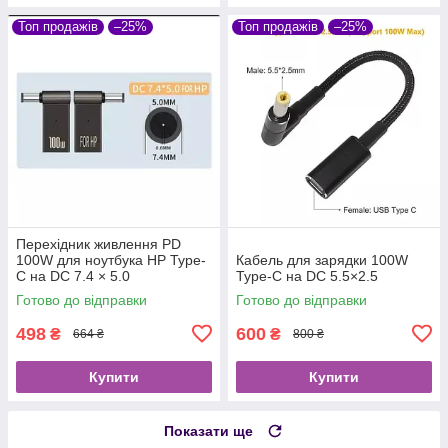
Топ продажів
–25%
Топ продажів
–25%
Перехідник живлення PD
100W для ноутбука HP Type-
Кабель для зарядки 100W
C на DC 7.4 × 5.0
Type-C на DC 5.5×2.5
Готово до відправки
Готово до відправки
498
600
₴
₴
664 ₴
800 ₴
Купити
Купити
Показати ще