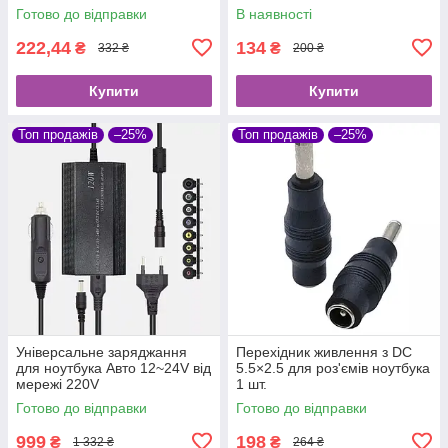
DC 5.5×2.5mm
USB DC 5.5×2.5mm
Готово до відправки
В наявності
222,44
134
₴
₴
332 ₴
200 ₴
Купити
Купити
Топ продажів
–25%
Топ продажів
–25%
Універсальне заряджання
Перехідник живлення з DC
для ноутбука Авто 12~24V від
5.5×2.5 для роз'ємів ноутбука
мережі 220V
1 шт.
Готово до відправки
Готово до відправки
999
198
₴
₴
1 332 ₴
264 ₴