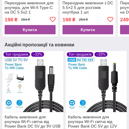
Перехідник живлення для
Перехідник живлення з DC
Пере
роутера, для Wi-fi Type-C
5.5×2.5 для роз'ємів
роут
на DC 5.5х2.1
ноутбука 1 шт.
на D
198
198
249
₴
₴
264 ₴
264 ₴
Купити
Купити
Акційні пропозиції та новинки
Топ продажів
–33%
Топ продажів
–33%
Кабель живлення для
Кабель живлення для
роутера Wi-Fi світча від
роутера Wi-Fi світча від
Power Bank DC 5V до 9V USB
Power Bank DC 5V до 12V