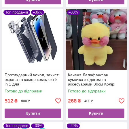
Топ продажів
–36%
–33%
Протиударний чохол, захист
Каченя Лалафанфан
екрана та камер комплект 8
сумочка з одягом та
in 1 для
аксесуарами 30см Колір:
iPhone:14Pro/14ProMax/14Plu
Жовтий, Білий.
Готово до відправки
Готово до відправки
s/13ProMax
512
268
₴
₴
800 ₴
400 ₴
Купити
Купити
Топ продажів
–33%
–29%