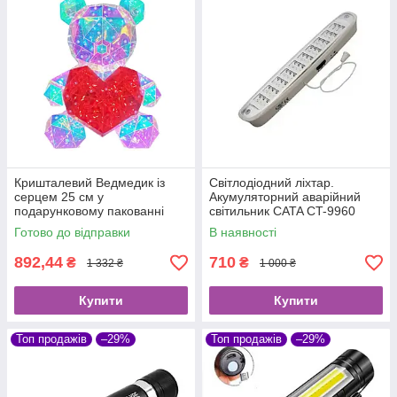
Кришталевий Ведмедик із
Світлодіодний ліхтар.
серцем 25 см у
Акумуляторний аварійний
подарунковому пакованні
світильник CATA CT-9960
Ведмедик-світильник 3D
Готово до відправки
В наявності
Teddy Bear LED нічник
892,44
710
₴
₴
1 332 ₴
1 000 ₴
Купити
Купити
Топ продажів
–29%
Топ продажів
–29%