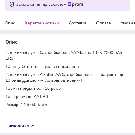
Замовлення під захистом
Опис
Характеристики
Доставка
Оплата
Умови 
Опис
Пальчикові лужні батарейки budi AA Alkaline 1.5 V 2300mAh
LR6
10 шт. у блістері — ціна за паковання.
Пальчикові лужні Alkaline AA батарейки budi — працюють до
10 разів довше, ніж сольові батарейки!
Термін придатності 10 років.
Тип і розміри: AA LR6
Розмір: 14.5×50.5 мм
Приховати