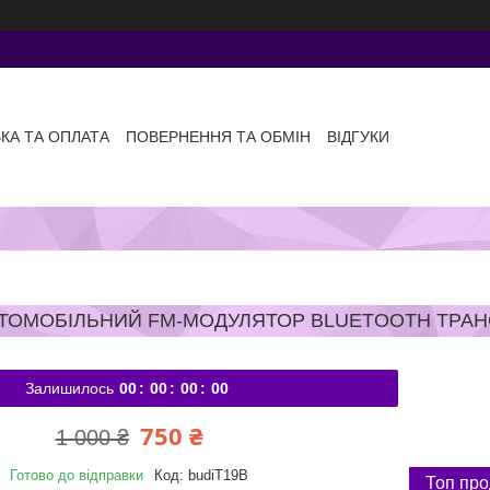
КА ТА ОПЛАТА
ПОВЕРНЕННЯ ТА ОБМІН
ВІДГУКИ
ТОМОБІЛЬНИЙ FM-МОДУЛЯТОР BLUETOOTH ТРАНСМ
Залишилось
0
0
0
0
0
0
0
0
750 ₴
1 000 ₴
Готово до відправки
Код:
budiT19B
Топ пр