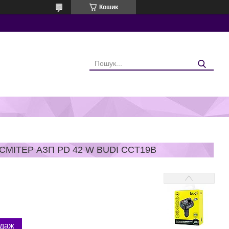
Кошик
ІТЕР АЗП PD 42 W BUDI CCT19B
одаж