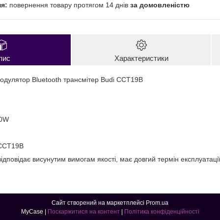
повернення товару протягом 14 днів
за домовленістю
пис
Характеристики
одулятор Bluetooth трансмітер Budi CCT19B
30W
 CCT19B
ідповідає висунутим вимогам якості, має довгий термін експлуатації 
Сайт створений на маркетплейсі
Prom.ua
MyCase |
Поскаржитися на контент
|
Політика конфіденційності