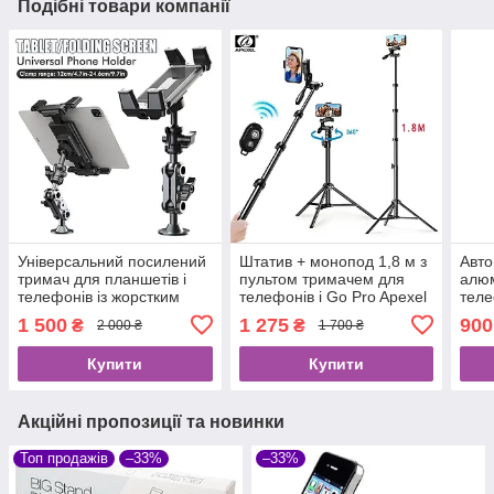
Подібні товари компанії
Універсальний посилений
Штатив + монопод 1,8 м з
Авто
тримач для планшетів і
пультом тримачем для
алюм
телефонів із жорстким
телефонів і Go Pro Apexel
тел
гвинтовим кріпленням до
JJ070
обер
1 500
1 275
900
₴
₴
2 000 ₴
1 700 ₴
поверхні.
град
Купити
Купити
Акційні пропозиції та новинки
Топ продажів
–33%
–33%