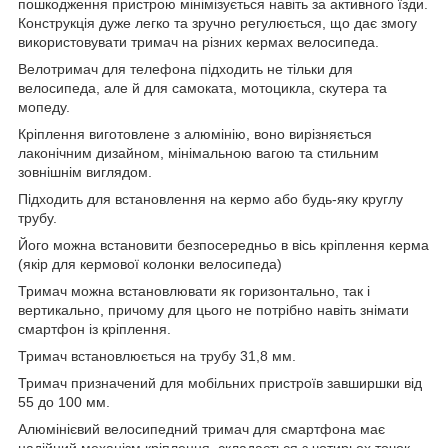
пошкодження пристрою мінімізується навіть за активного їзди.
Конструкція дуже легко та зручно регулюється, що дає змогу
використовувати тримач на різних кермах велосипеда.
Велотримач для телефона підходить не тільки для
велосипеда, але й для самоката, мотоцикла, скутера та
мопеду.
Кріплення виготовлене з алюмінію, воно вирізняється
лаконічним дизайном, мінімальною вагою та стильним
зовнішнім виглядом.
Підходить для встановлення на кермо або будь-яку круглу
трубу.
Його можна встановити безпосередньо в вісь кріплення керма
(якір для кермової колонки велосипеда)
Тримач можна встановлювати як горизонтально, так і
вертикально, причому для цього не потрібно навіть знімати
смартфон із кріплення.
Тримач встановлюється на трубу 31,8 мм.
Тримач призначений для мобільних пристроїв завширшки від
55 до 100 мм.
Алюмінієвий велосипедний тримач для смартфона має
надійний механізм кріплення, складається з чотирьох точок