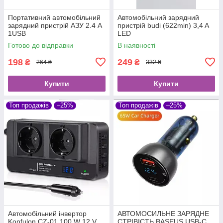
Портативний автомобільний
Автомобільний зарядний
зарядний пристрій АЗУ 2.4 A
пристрій budi (622min) 3,4 A
1USB
LED
Готово до відправки
В наявності
198
249
₴
₴
264 ₴
332 ₴
Купити
Купити
Топ продажів
–25%
Топ продажів
–25%
Автомобільний інвертор
АВТОМОСИЛЬНЕ ЗАРЯДНЕ
Konfulon CZ-01 100 W 12 V
СТРІВІСТЬ BASEUS USB-C