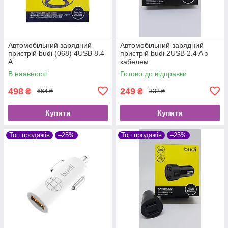
Автомобільний зарядний
Автомобільний зарядний
пристрій budi (068) 4USB 8.4
пристрій budi 2USB 2.4 A з
A
кабелем
В наявності
Готово до відправки
498
249
₴
₴
664 ₴
332 ₴
Купити
Купити
Топ продажів
–25%
Топ продажів
–25%