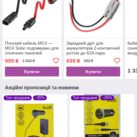
Плоский кабель MC4 —
Зарядний дріт для
Кабе
MC4 Solar подовжувач для
акумуляторів 2-контактний
соня
сонячних панелей.
роз'єм до 62A пара.
вход
999
699
₴
₴
1 332 ₴
932 ₴
1 3
Купити
Купити
Акційні пропозиції та новинки
Топ продажів
–25%
Топ продажів
–25%