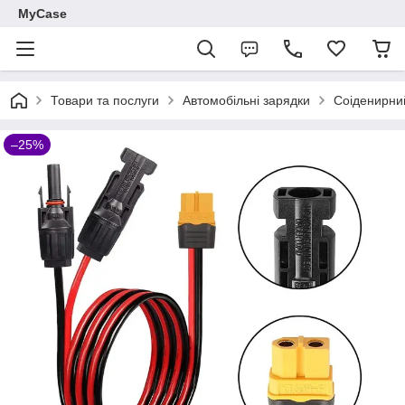
MyCase
Товари та послуги
Автомобільні зарядки
Соіденирний
–25%