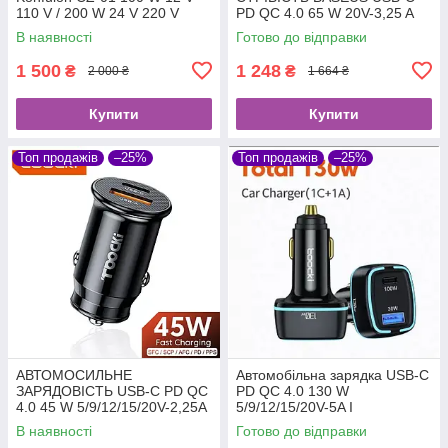
110 V / 200 W 24 V 220 V
PD QC 4.0 65 W 20V-3,25 A
ДЛЯ НОУТБУКІВ
В наявності
Готово до відправки
1 500
1 248
₴
₴
2 000 ₴
1 664 ₴
Купити
Купити
Топ продажів
–25%
Топ продажів
–25%
АВТОМОСИЛЬНЕ
Автомобільна зарядка USB-C
ЗАРЯДОВІСТЬ USB-C PD QC
PD QC 4.0 130 W
4.0 45 W 5/9/12/15/20V-2,25A
5/9/12/15/20V-5A І
І АНОУТБУКОВ
НОУТБУКІВ
В наявності
Готово до відправки