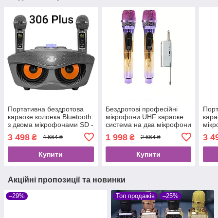
Портативна бездротова
Бездротові професійні
Порт
караоке колонка Bluetooth
мікрофони UHF караоке
кара
з двома мікрофонами SD -
система на два мікрофони
мік
306
306 
3 498
1 998
3 4
₴
₴
4 664 ₴
2 664 ₴
Купити
Купити
Акційні пропозиції та новинки
–29%
Топ продажів
–25%