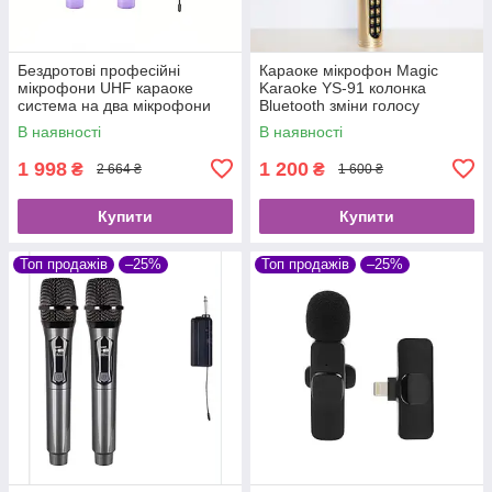
Бездротові професійні
Караоке мікрофон Magic
мікрофони UHF караоке
Karaoke YS-91 колонка
система на два мікрофони
Bluetooth зміни голосу
В наявності
В наявності
1 998
1 200
₴
₴
2 664 ₴
1 600 ₴
Купити
Купити
Топ продажів
–25%
Топ продажів
–25%