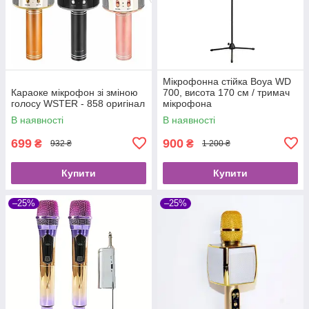
Мікрофонна стійка Boya WD
Караоке мікрофон зі зміною
700, висота 170 см / тримач
голосу WSTER - 858 оригінал
мікрофона
В наявності
В наявності
699
900
₴
₴
932 ₴
1 200 ₴
Купити
Купити
–25%
–25%