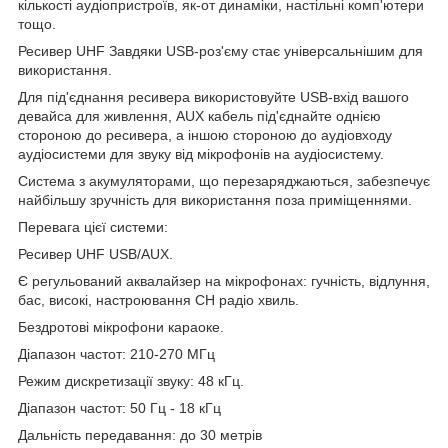
кількості аудіопристроїв, як-от динаміки, настільні комп'ютери
тощо.
Ресивер UHF Завдяки USB-роз'єму стає універсальнішим для
використання.
Для під'єднання ресивера використовуйте USB-вхід вашого
девайса для живлення, AUX кабель під'єднайте однією
стороною до ресивера, а іншою стороною до аудіовходу
аудіосистеми для звуку від мікрофонів на аудіосистему.
Система з акумуляторами, що перезаряджаються, забезпечує
найбільшу зручність для використання поза приміщеннями.
Перевага цієї системи:
Ресивер UHF USB/AUX.
Є регульований аквалайзер на мікрофонах: гучність, відлуння,
бас, високі, настроювання CH радіо хвиль.
Бездротові мікрофони караоке.
Діапазон частот: 210-270 МГц
Режим дискретизації звуку: 48 кГц.
Діапазон частот: 50 Гц - 18 кГц
Дальність передавання: до 30 метрів