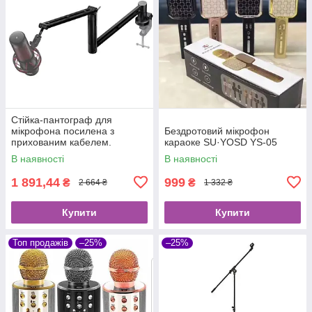
Стійка-пантограф для
мікрофона посилена з
Бездротовий мікрофон
прихованим кабелем.
караоке SU·YOSD YS-05
В наявності
В наявності
1 891,44
999
₴
₴
2 664 ₴
1 332 ₴
Купити
Купити
Топ продажів
–25%
–25%