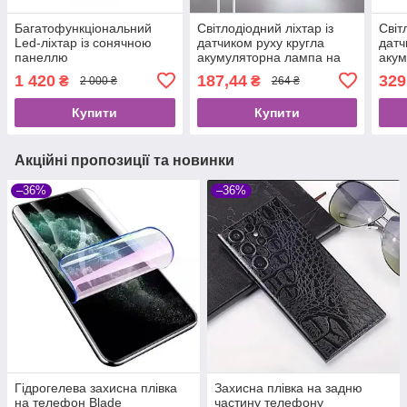
Багатофункціональний
Світлодіодний ліхтар із
Світ
Led-ліхтар із сонячною
датчиком руху кругла
датч
панеллю
акумуляторна лампа на
акум
магніті.
магні
1 420
187,44
329
₴
₴
2 000 ₴
264 ₴
Купити
Купити
Акційні пропозиції та новинки
–36%
–36%
Гідрогелева захисна плівка
Захисна плівка на задню
на телефон Blade
частину телефону