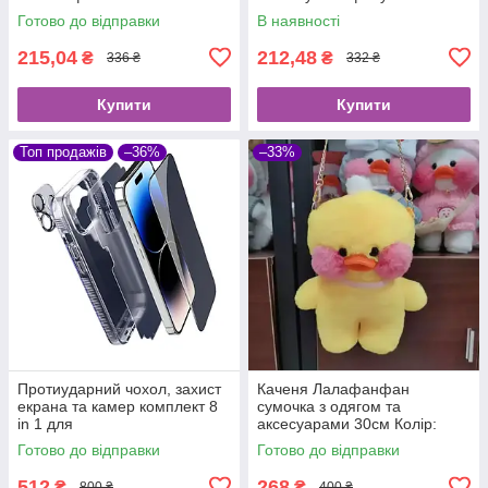
Готово до відправки
В наявності
215,04
212,48
₴
₴
336 ₴
332 ₴
Купити
Купити
Топ продажів
–36%
–33%
Протиударний чохол, захист
Каченя Лалафанфан
екрана та камер комплект 8
сумочка з одягом та
in 1 для
аксесуарами 30см Колір:
iPhone:14Pro/14ProMax/14Plu
Жовтий, Білий.
Готово до відправки
Готово до відправки
s/13ProMax
512
268
₴
₴
800 ₴
400 ₴