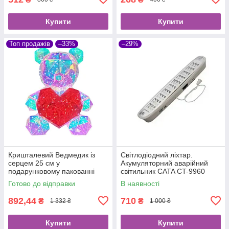
Купити
Купити
Топ продажів
–33%
–29%
Кришталевий Ведмедик із
Світлодіодний ліхтар.
серцем 25 см у
Акумуляторний аварійний
подарунковому пакованні
світильник CATA CT-9960
Ведмедик-світильник 3D
Готово до відправки
В наявності
Teddy Bear LED нічник
892,44
710
₴
₴
1 332 ₴
1 000 ₴
Купити
Купити