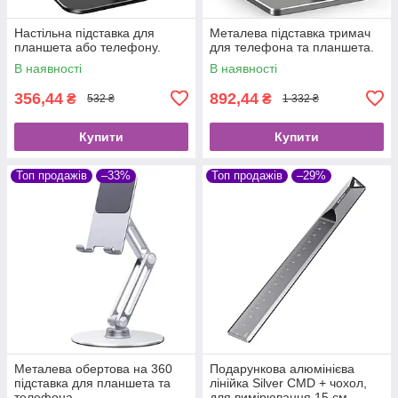
Настільна підставка для
Металева підставка тримач
планшета або телефону.
для телефона та планшета.
В наявності
В наявності
356,44
892,44
₴
₴
532 ₴
1 332 ₴
Купити
Купити
Топ продажів
–33%
Топ продажів
–29%
Металева обертова на 360
Подарункова алюмінієва
підставка для планшета та
лінійка Silver CMD + чохол,
телефона
для вимірювання 15 см