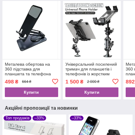
Металева обертова на
Універсальний посилений
Мета
360 підставка для
тримач для планшетів і
360 
планшета та телефона
телефонів із жорстким
план
Сіра.
гвинтовим кріпленням до
498
1 500
892
₴
₴
664 ₴
2 000 ₴
поверхні.
Купити
Купити
Акційні пропозиції та новинки
Топ продажів
–33%
–33%